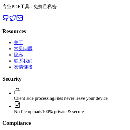
专业PDF工具 - 免费且私密
Resources
关于
常见问题
隐私
联系我们
友情链接
Security
Client-side processing
Files never leave your device
No file uploads
100% private & secure
Compliance