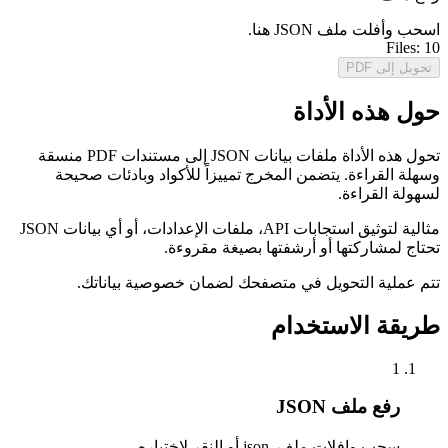
اسحب وأفلت ملف JSON هنا.
Files:
10
تحويل إلى PDF
حول هذه الأداة
تحول هذه الأداة ملفات بيانات JSON إلى مستندات PDF منسقة
وسهلة القراءة. يتضمن المخرج تمييزاً للأكواد وبادئات صحيحة
لسهولة القراءة.
مثالية لتوثيق استجابات API، ملفات الإعدادات، أو أي بيانات JSON
تحتاج لمشاركتها أو أرشفتها بصيغة مقروءة.
تتم عملية التحويل في متصفحك لضمان خصوصية بياناتك.
طريقة الاستخدام
1
رفع ملف JSON
سحب وإفلات ملف .json أو النقر لاختياره.