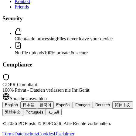
Kontakt
Friends
Security
Client-side processing
Files never leave your device
No file uploads
100% private & secure
Compliance
GDPR Compliant
100% Privat - Dateien verlassen nie Ihr Gerät
Sprache auswählen
English
日本語
한국어
Español
Français
Deutsch
简体中文
繁體中文
Português
العربية
©
2026
PDFtpsh
.
© PDFCraft. Alle Rechte vorbehalten.
Terms
Datenschutz
Cookies
Disclaimer