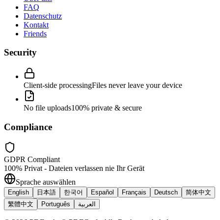
FAQ
Datenschutz
Kontakt
Friends
Security
Client-side processing
Files never leave your device
No file uploads
100% private & secure
Compliance
GDPR Compliant
100% Privat - Dateien verlassen nie Ihr Gerät
Sprache auswählen
English
日本語
한국어
Español
Français
Deutsch
简体中文
繁體中文
Português
العربية