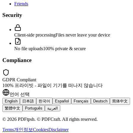
Friends
Security
Client-side processing
Files never leave your device
No file uploads
100% private & secure
Compliance
GDPR Compliant
100% 프라이빗 - 파일이 기기를 떠나지 않습니다
언어 선택
English
日本語
한국어
Español
Français
Deutsch
简体中文
繁體中文
Português
العربية
©
2026
PDFtpsh
.
© PDFCraft. All rights reserved.
Terms
개인정보
Cookies
Disclaimer