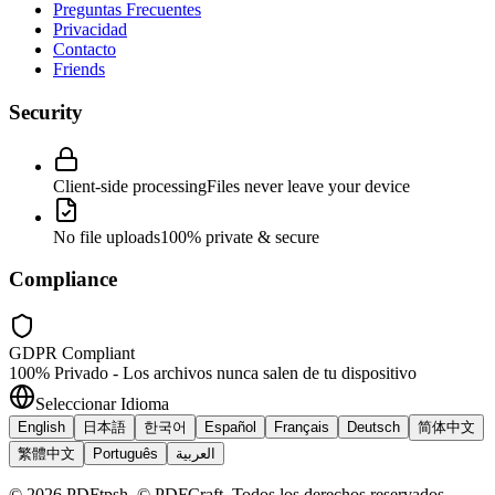
Preguntas Frecuentes
Privacidad
Contacto
Friends
Security
Client-side processing
Files never leave your device
No file uploads
100% private & secure
Compliance
GDPR Compliant
100% Privado - Los archivos nunca salen de tu dispositivo
Seleccionar Idioma
English
日本語
한국어
Español
Français
Deutsch
简体中文
繁體中文
Português
العربية
©
2026
PDFtpsh
.
© PDFCraft. Todos los derechos reservados.