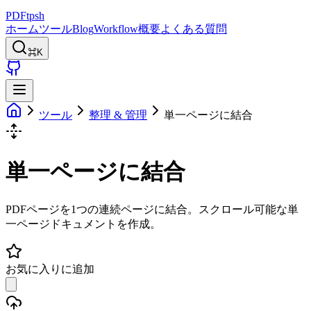
PDFtpsh
ホーム
ツール
Blog
Workflow
概要
よくある質問
⌘K
ツール
整理 & 管理
単一ページに結合
単一ページに結合
PDFページを1つの連続ページに結合。スクロール可能な単
一ページドキュメントを作成。
お気に入りに追加